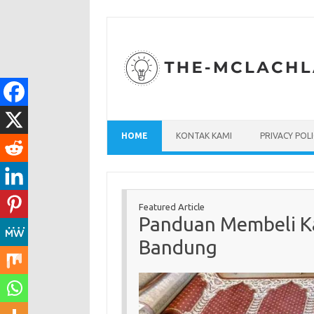
Skip
to
content
HOME
KONTAK KAMI
PRIVACY POL
Featured Article
Panduan Membeli Ka
Bandung