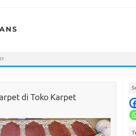
ICY
S
rpet di Toko Karpet
T