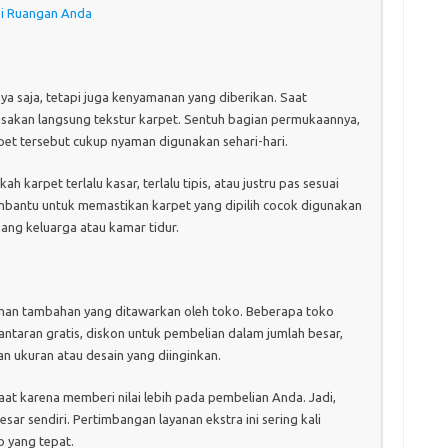
si Ruangan Anda
nya saja, tetapi juga kenyamanan yang diberikan. Saat
asakan langsung tekstur karpet. Sentuh bagian permukaannya,
pet tersebut cukup nyaman digunakan sehari-hari.
 karpet terlalu kasar, terlalu tipis, atau justru pas sesuai
bantu untuk memastikan karpet yang dipilih cocok digunakan
uang keluarga atau kamar tidur.
ayanan tambahan yang ditawarkan oleh toko. Beberapa toko
antaran gratis, diskon untuk pembelian dalam jumlah besar,
n ukuran atau desain yang diinginkan.
at karena memberi nilai lebih pada pembelian Anda. Jadi,
r sendiri. Pertimbangan layanan ekstra ini sering kali
o yang tepat.