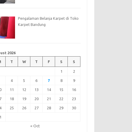
Pengalaman Belanja Karpet di Toko
Karpet Bandung
ust 2026
M
T
W
T
F
S
S
1
2
3
4
5
6
7
8
9
0
11
12
13
14
15
16
7
18
19
20
21
22
23
4
25
26
27
28
29
30
1
« Oct